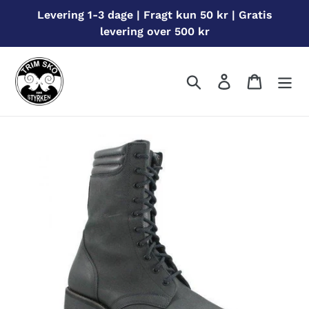
Gå
Levering 1-3 dage | Fragt kun 50 kr | Gratis
til
levering over 500 kr
indhold
Søg
Log ind
Indkøbs