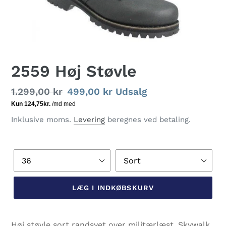
2559 Høj Støvle
Normalpris
1.299,00 kr
Udsalgspris
499,00 kr
Udsalg
Inklusive moms.
Levering
beregnes ved betaling.
Størrelse
Farve
LÆG I INDKØBSKURV
Lægger
produkt
Høj støvle sort randsyet over militærlæst. Skywalk