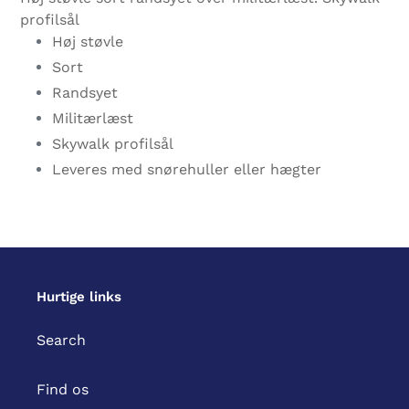
i
profilsål
din
Høj støvle
indkøbskurv
Sort
Randsyet
Militærlæst
Skywalk profilsål
Leveres med snørehuller eller hægter
Hurtige links
Search
Find os