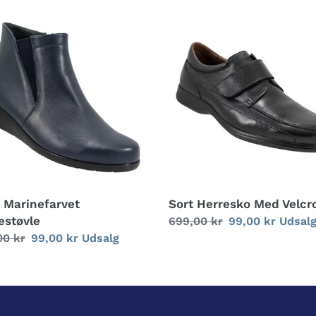
g
Sort
efarvet
Herresko
:
støvle
Med
Velcro
5 Marinefarvet
Sort Herresko Med Velcr
støvle
Normalpris
699,00 kr
Udsalgspris
99,00 kr
Udsal
alpris
00 kr
Udsalgspris
99,00 kr
Udsalg