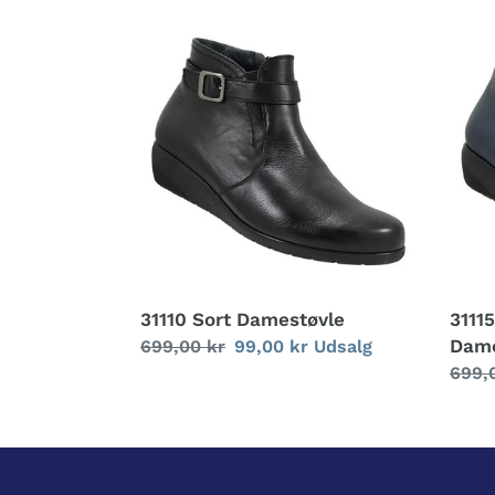
31110
31115
Sort
Marin
Damestøvle
Dame
31110 Sort Damestøvle
3111
Dame
Normalpris
699,00 kr
Udsalgspris
99,00 kr
Udsalg
Norm
699,