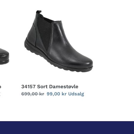
34157
Sort
Damestøvle
o
34157 Sort Damestøvle
g
Normalpris
699,00 kr
Udsalgspris
99,00 kr
Udsalg