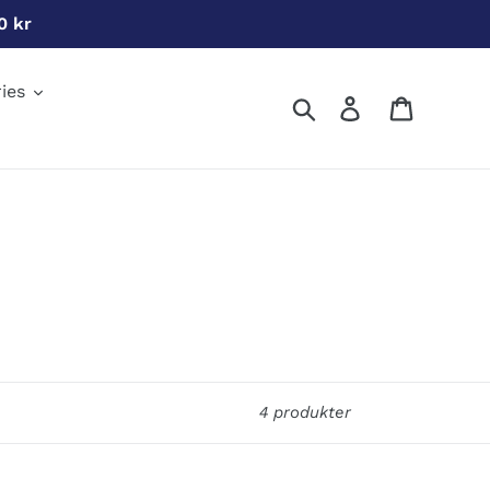
0 kr
ies
Søg
Log ind
Indkøbs
4 produkter