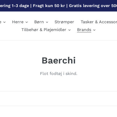
ering 1-3 dage | Fragt kun 50 kr | Gratis levering over 50
e
Herre
Børn
Strømper
Tasker & Accessor
Tilbehør & Plejemidler
Brands
S
Baerchi
a
Flot fodtøj i skind.
m
l
i
n