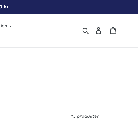
0 kr
ies
Søg
Log ind
Indkøbs
13 produkter