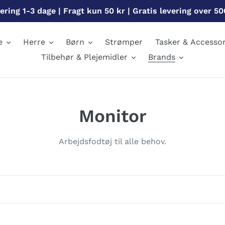
ering 1-3 dage | Fragt kun 50 kr | Gratis levering over 50
e
Herre
Børn
Strømper
Tasker & Accessor
Tilbehør & Plejemidler
Brands
S
Monitor
a
Arbejdsfodtøj til alle behov.
m
l
i
n