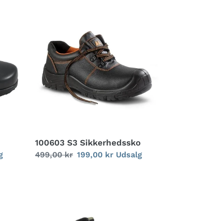
100603
S3
Sikkerhedssko
100603 S3 Sikkerhedssko
g
Normalpris
499,00 kr
Udsalgspris
199,00 kr
Udsalg
Command
Heavy
Duty