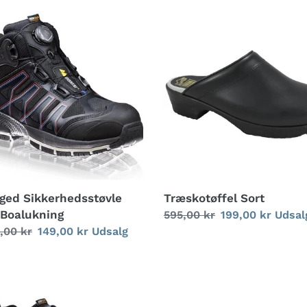
g
ged
Træskotøffel
rhedsstøvle
Sort
:
ukning
ged Sikkerhedsstøvle
Træskotøffel Sort
Boalukning
Normalpris
595,00 kr
Udsalgspris
199,00 kr
Udsal
alpris
,00 kr
Udsalgspris
149,00 kr
Udsalg
nder
Shadow
erhedssko
Heavy
Duty