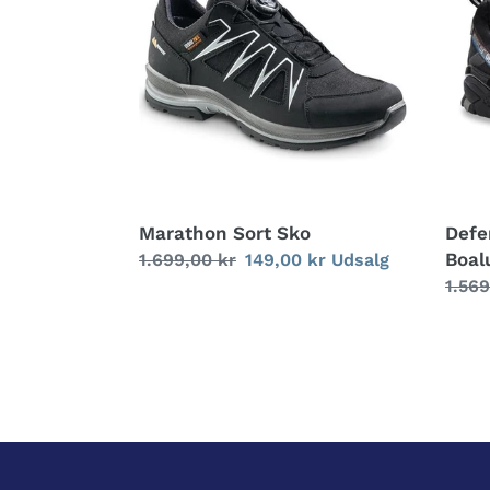
Boal
Marathon Sort Sko
Defe
Boal
Normalpris
1.699,00 kr
Udsalgspris
149,00 kr
Udsalg
Norm
1.569