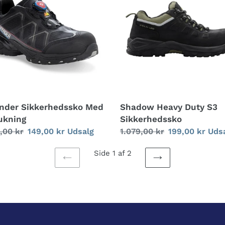
ukning
S3
Sikkerhedssko
nder Sikkerhedssko Med
Shadow Heavy Duty S3
ukning
Sikkerhedssko
alpris
,00 kr
Udsalgspris
149,00 kr
Udsalg
Normalpris
1.079,00 kr
Udsalgspris
199,00 kr
Uds
Side 1 af 2
FORRIGE
NÆSTE
SIDE
SIDE