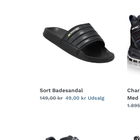
Sort
Char
Badesandal
Sikke
Med
Boal
Sort Badesandal
Char
Med 
Normalpris
149,00 kr
Udsalgspris
49,00 kr
Udsalg
Norm
1.895
Marathon
Defe
Sort
Sikk
Sko
Med