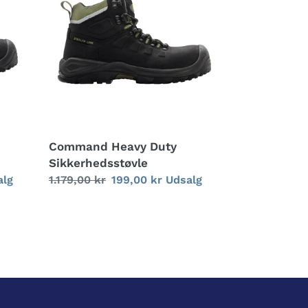
Sikkerhedsstøvle
Command Heavy Duty
Sikkerhedsstøvle
alg
Normalpris
1.179,00 kr
Udsalgspris
199,00 kr
Udsalg