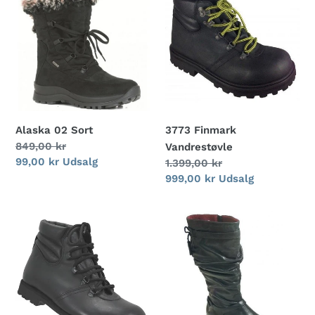
g
02
Finmark
Sort
Vandrestøvle
:
Alaska 02 Sort
3773 Finmark
Normalpris
849,00 kr
Vandrestøvle
Udsalgspris
99,00 kr
Udsalg
Normalpris
1.399,00 kr
Udsalgspris
999,00 kr
Udsalg
439
22612
Støvle
Høj
Med
Støvle
Vibramsål