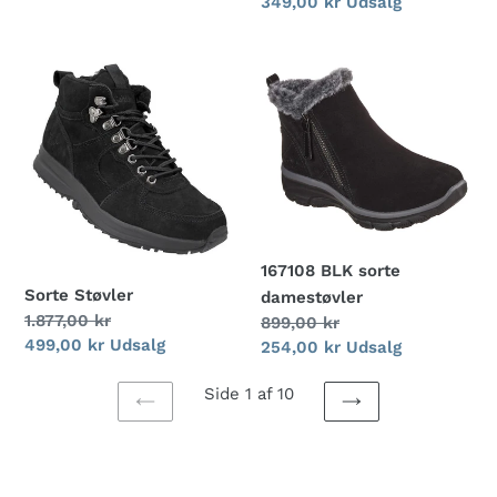
Udsalgspris
349,00 kr
Udsalg
Sorte
167108
Støvler
BLK
sorte
damestøvler
167108 BLK sorte
Sorte Støvler
damestøvler
Normalpris
1.877,00 kr
Normalpris
899,00 kr
Udsalgspris
499,00 kr
Udsalg
Udsalgspris
254,00 kr
Udsalg
Side 1 af 10
FORRIGE
NÆSTE
SIDE
SIDE