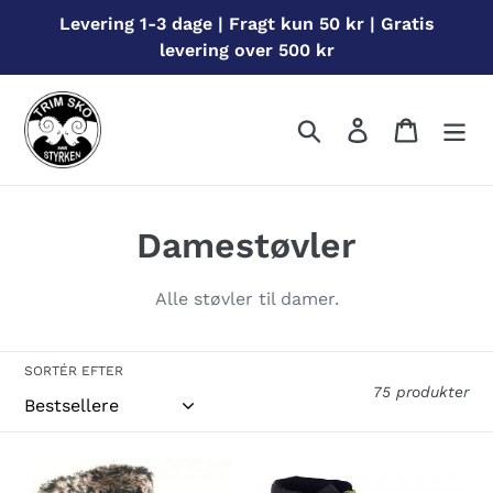
Gå
Levering 1-3 dage | Fragt kun 50 kr | Gratis
til
levering over 500 kr
indhold
Søg
Log ind
Indkøbs
S
Damestøvler
a
Alle støvler til damer.
m
l
SORTÉR EFTER
75 produkter
i
n
Alaska
3773