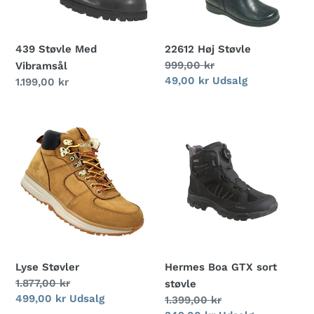
439 Støvle Med
22612 Høj Støvle
Normalpris
999,00 kr
Vibramsål
Udsalgspris
49,00 kr
Udsalg
Normalpris
1.199,00 kr
Lyse
Hermes
Støvler
Boa
GTX
sort
støvle
Lyse Støvler
Hermes Boa GTX sort
Normalpris
1.877,00 kr
støvle
Udsalgspris
499,00 kr
Udsalg
Normalpris
1.399,00 kr