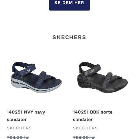
SE DEM HER
SKECHERS
140251
140251
NVY
BBK
navy
sorte
sandaler
sandaler
140251 NVY navy
140251 BBK sorte
sandaler
sandaler
FORHANDLER
FORHANDLER
SKECHERS
SKECHERS
Normalpris
799,00 kr
Normalpris
799,00 kr