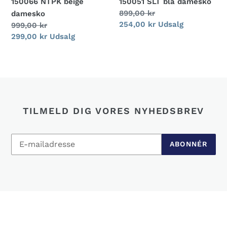
150066 NTPK beige
150051 SLT blå damesko
Normalpris
899,00 kr
damesko
Udsalgspris
254,00 kr
Udsalg
Normalpris
999,00 kr
Udsalgspris
299,00 kr
Udsalg
TILMELD DIG VORES NYHEDSBREV
ABONNÉR