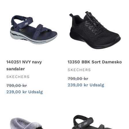
140251
13350
NVY
BBK
navy
Sort
sandaler
Damesko
140251 NVY navy
13350 BBK Sort Damesko
sandaler
FORHANDLER
SKECHERS
FORHANDLER
SKECHERS
Normalpris
799,00 kr
Udsalgspris
239,00 kr
Udsalg
Normalpris
799,00 kr
Udsalgspris
239,00 kr
Udsalg
32777
140251
BLK
BBK
Sort
sorte
Hjemmesko
sandaler