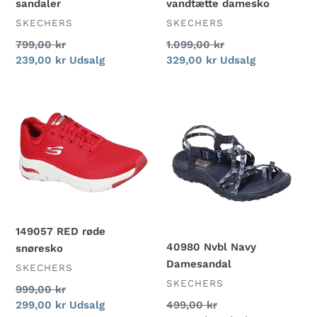
vandtætte damesko
sandaler
FORHANDLER
FORHANDLER
SKECHERS
SKECHERS
Normalpris
1.099,00 kr
Normalpris
799,00 kr
Udsalgspris
329,00 kr
Udsalg
Udsalgspris
239,00 kr
Udsalg
149057
40980
RED
Nvbl
røde
Navy
snøresko
Damesandal
149057 RED røde
40980 Nvbl Navy
snøresko
Damesandal
FORHANDLER
SKECHERS
FORHANDLER
SKECHERS
Normalpris
999,00 kr
Normalpris
499,00 kr
Udsalgspris
299,00 kr
Udsalg