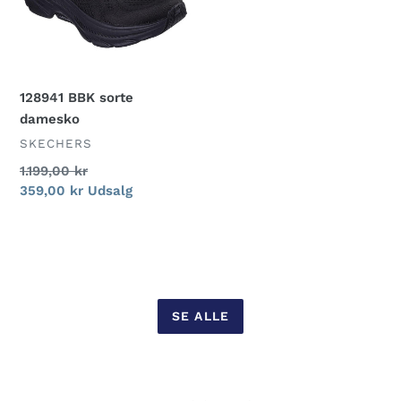
128941 BBK sorte
damesko
FORHANDLER
SKECHERS
Normalpris
1.199,00 kr
Udsalgspris
359,00 kr
Udsalg
SE ALLE