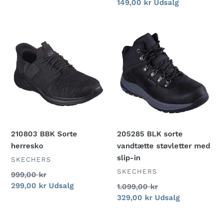
Udsalgspris
149,00 kr
Udsalg
210803
205285
BBK
BLK
Sorte
sorte
herresko
vandtætte
støvletter
med
slip-
in
210803 BBK Sorte
205285 BLK sorte
herresko
vandtætte støvletter med
slip-in
FORHANDLER
SKECHERS
FORHANDLER
SKECHERS
Normalpris
999,00 kr
Udsalgspris
299,00 kr
Udsalg
Normalpris
1.099,00 kr
Udsalgspris
329,00 kr
Udsalg