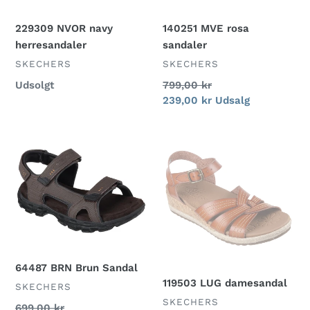
229309 NVOR navy
140251 MVE rosa
herresandaler
sandaler
FORHANDLER
FORHANDLER
SKECHERS
SKECHERS
Normalpris
Udsolgt
Normalpris
799,00 kr
Udsalgspris
239,00 kr
Udsalg
64487
119503
BRN
LUG
Brun
damesandal
Sandal
64487 BRN Brun Sandal
119503 LUG damesandal
FORHANDLER
SKECHERS
FORHANDLER
SKECHERS
Normalpris
699,00 kr