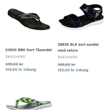
BBK
BLK
Sort
sort
Tåsandal
sandal
med
velcro
38936 BLK sort sandal
53920 BBK Sort Tåsandal
med velcro
FORHANDLER
SKECHERS
FORHANDLER
SKECHERS
Normalpris
499,00 kr
Normalpris
399,00 kr
Udsalgspris
149,00 kr
Udsalg
Udsalgspris
120,00 kr
Udsalg
13630
NVGR
Navy/Grøn