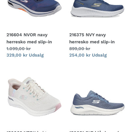
med
med
slip-
slip-
in
in
216604 NVOR navy
216375 NVY navy
herresko med slip-in
herresko med slip-in
Normalpris
1.099,00 kr
Normalpris
899,00 kr
Udsalgspris
329,00 kr
Udsalg
Udsalgspris
254,00 kr
Udsalg
150066
150051
NTPK
SLT
beige
blå
damesko
damesko