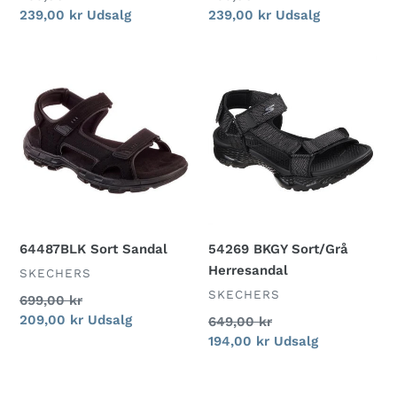
Udsalgspris
239,00 kr
Udsalg
Udsalgspris
239,00 kr
Udsalg
64487BLK
54269
Sort
BKGY
Sandal
Sort/Grå
Herresandal
64487BLK Sort Sandal
54269 BKGY Sort/Grå
Herresandal
FORHANDLER
SKECHERS
FORHANDLER
SKECHERS
Normalpris
699,00 kr
Udsalgspris
209,00 kr
Udsalg
Normalpris
649,00 kr
Udsalgspris
194,00 kr
Udsalg
140894
140251