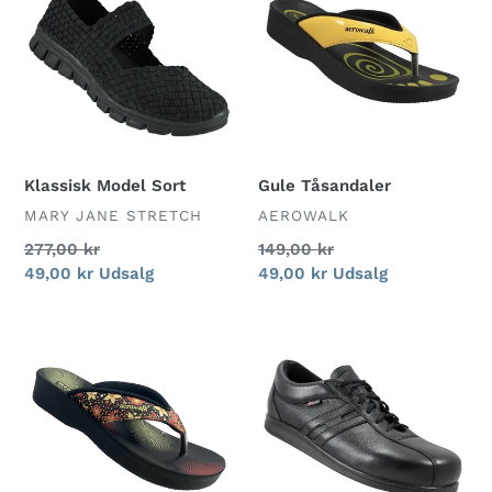
Sort
Klassisk Model Sort
Gule Tåsandaler
FORHANDLER
FORHANDLER
MARY JANE STRETCH
AEROWALK
Normalpris
277,00 kr
Normalpris
149,00 kr
Udsalgspris
49,00 kr
Udsalg
Udsalgspris
49,00 kr
Udsalg
Tåsandal
15811P
Sort
Next
med
Gen
blomster
Fritid
Sort
PU