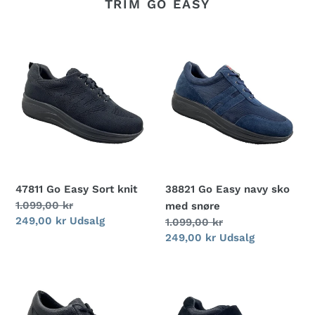
TRIM GO EASY
47811
38821
Go
Go
Easy
Easy
Sort
navy
knit
sko
med
snøre
47811 Go Easy Sort knit
38821 Go Easy navy sko
Normalpris
1.099,00 kr
med snøre
Udsalgspris
249,00 kr
Udsalg
Normalpris
1.099,00 kr
Udsalgspris
249,00 kr
Udsalg
35811
39811
Go
Go
Easy
Easy