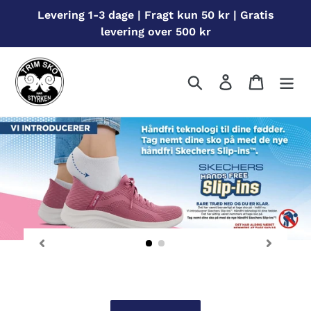
Gå
Levering 1-3 dage | Fragt kun 50 kr | Gratis
til
levering over 500 kr
indhold
Søg
Log ind
Indkøbs