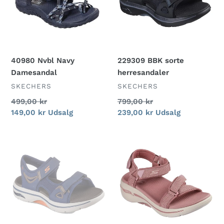
40980 Nvbl Navy
229309 BBK sorte
Damesandal
herresandaler
FORHANDLER
FORHANDLER
SKECHERS
SKECHERS
Normalpris
499,00 kr
Normalpris
799,00 kr
Udsalgspris
149,00 kr
Udsalg
Udsalgspris
239,00 kr
Udsalg
229309
140251
NVOR
MVE
navy
rosa
herresandaler
sandaler