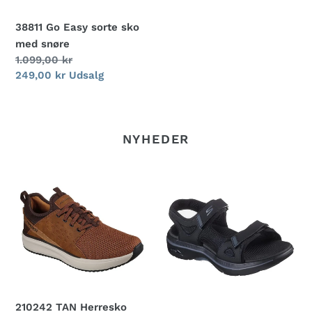
38811 Go Easy sorte sko
med snøre
Normalpris
1.099,00 kr
Udsalgspris
249,00 kr
Udsalg
NYHEDER
210242
229309
TAN
BBK
Herresko
sorte
herresandaler
210242 TAN Herresko