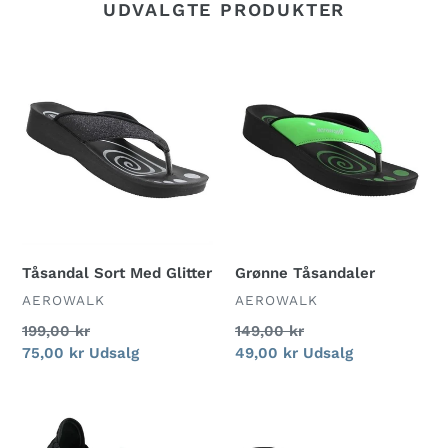
UDVALGTE PRODUKTER
Tåsandal
Grønne
Sort
Tåsandaler
Med
Glitter
Tåsandal Sort Med Glitter
Grønne Tåsandaler
FORHANDLER
FORHANDLER
AEROWALK
AEROWALK
Normalpris
199,00 kr
Normalpris
149,00 kr
Udsalgspris
75,00 kr
Udsalg
Udsalgspris
49,00 kr
Udsalg
Klassisk
Gule
Model
Tåsandaler