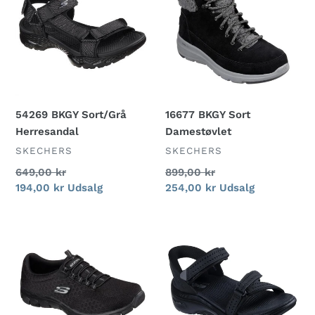
Sort/Grå
Sort
Herresandal
Damestøvlet
54269 BKGY Sort/Grå
16677 BKGY Sort
Herresandal
Damestøvlet
FORHANDLER
FORHANDLER
SKECHERS
SKECHERS
Normalpris
649,00 kr
Normalpris
899,00 kr
Udsalgspris
194,00 kr
Udsalg
Udsalgspris
254,00 kr
Udsalg
12406
140894
BBK
BBK
Damehyttesko
sorte
Med
damesandaler
Elastiksnøre