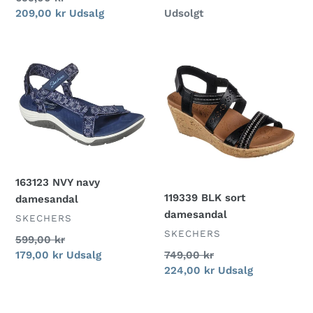
Normalpris
Udsolgt
Udsalgspris
209,00 kr
Udsalg
163123
119339
NVY
BLK
navy
sort
damesandal
damesandal
163123 NVY navy
119339 BLK sort
damesandal
damesandal
FORHANDLER
SKECHERS
FORHANDLER
SKECHERS
Normalpris
599,00 kr
Normalpris
749,00 kr
Udsalgspris
179,00 kr
Udsalg
Udsalgspris
224,00 kr
Udsalg
53920
38936