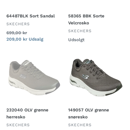
64487BLK Sort Sandal
58365 BBK Sorte
Velcrosko
FORHANDLER
SKECHERS
FORHANDLER
SKECHERS
Normalpris
699,00 kr
Udsalgspris
209,00 kr
Udsalg
Normalpris
Udsolgt
232040
149057
OLV
OLV
grønne
grønne
herresko
snøresko
149057 OLV grønne
232040 OLV grønne
snøresko
herresko
FORHANDLER
FORHANDLER
SKECHERS
SKECHERS