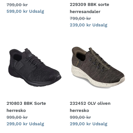
229309 BBK sorte
Normalpris
799,00 kr
Udsalgspris
599,00 kr
Udsalg
herresandaler
Normalpris
799,00 kr
Udsalgspris
239,00 kr
Udsalg
210803
232452
BBK
OLV
Sorte
oliven
herresko
herresko
210803 BBK Sorte
232452 OLV oliven
herresko
herresko
Normalpris
999,00 kr
Normalpris
999,00 kr
Udsalgspris
299,00 kr
Udsalg
Udsalgspris
299,00 kr
Udsalg