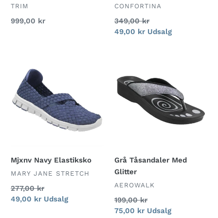
FORHANDLER
FORHANDLER
TRIM
CONFORTINA
Normalpris
999,00 kr
Normalpris
349,00 kr
Udsalgspris
49,00 kr
Udsalg
Mjxnv
Grå
Navy
Tåsandaler
Elastiksko
Med
Glitter
Mjxnv Navy Elastiksko
Grå Tåsandaler Med
Glitter
FORHANDLER
MARY JANE STRETCH
FORHANDLER
AEROWALK
Normalpris
277,00 kr
Udsalgspris
49,00 kr
Udsalg
Normalpris
199,00 kr
Udsalgspris
75,00 kr
Udsalg