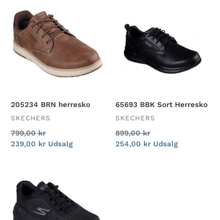
205234
65693
BRN
BBK
herresko
Sort
Herresko
205234 BRN herresko
65693 BBK Sort Herresko
FORHANDLER
FORHANDLER
SKECHERS
SKECHERS
Normalpris
799,00 kr
Normalpris
899,00 kr
Udsalgspris
239,00 kr
Udsalg
Udsalgspris
254,00 kr
Udsalg
128941
BBK
sorte
damesko