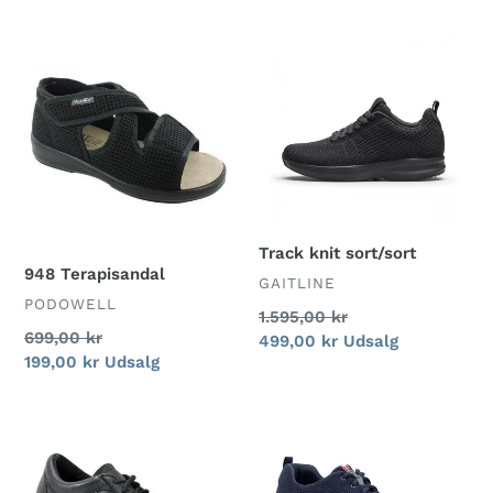
948
Track
Terapisandal
knit
sort/sort
Track knit sort/sort
948 Terapisandal
FORHANDLER
GAITLINE
FORHANDLER
PODOWELL
Normalpris
1.595,00 kr
Normalpris
699,00 kr
Udsalgspris
499,00 kr
Udsalg
Udsalgspris
199,00 kr
Udsalg
15811W
45829
Bred
Next
Sort
Gen