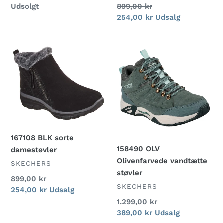
Normalpris
899,00 kr
Normalpris
Udsolgt
Udsalgspris
254,00 kr
Udsalg
167108
158490
BLK
OLV
sorte
Olivenfarvede
damestøvler
vandtætte
støvler
167108 BLK sorte
158490 OLV
damestøvler
Olivenfarvede vandtætte
FORHANDLER
SKECHERS
støvler
Normalpris
899,00 kr
FORHANDLER
SKECHERS
Udsalgspris
254,00 kr
Udsalg
Normalpris
1.299,00 kr
Udsalgspris
389,00 kr
Udsalg