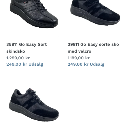
Sort
sorte
skindsko
sko
med
velcro
35811 Go Easy Sort
39811 Go Easy sorte sko
skindsko
med velcro
Normalpris
1.299,00 kr
Normalpris
1.199,00 kr
Udsalgspris
249,00 kr
Udsalg
Udsalgspris
249,00 kr
Udsalg
38811
Go
Easy
sorte
sko
med
snøre