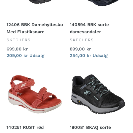
12406 BBK Damehyttesko
140894 BBK sorte
Med Elastiksnøre
damesandaler
FORHANDLER
FORHANDLER
SKECHERS
SKECHERS
Normalpris
699,00 kr
Normalpris
899,00 kr
Udsalgspris
209,00 kr
Udsalg
Udsalgspris
254,00 kr
Udsalg
140251
180081
RUST
BKAQ
rød
sorte
sandaler
vandtætte
damesko
180081 BKAQ sorte
140251 RUST rød