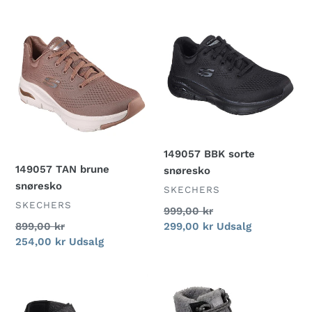
149057
149057
TAN
BBK
brune
sorte
snøresko
snøresko
149057 BBK sorte
149057 TAN brune
snøresko
snøresko
FORHANDLER
SKECHERS
FORHANDLER
SKECHERS
Normalpris
999,00 kr
Normalpris
899,00 kr
Udsalgspris
299,00 kr
Udsalg
Udsalgspris
254,00 kr
Udsalg
54269
16677
BKGY
BKGY