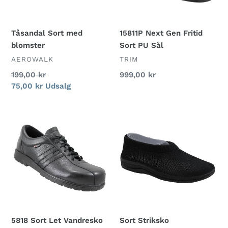
Sål
Tåsandal Sort med
15811P Next Gen Fritid
blomster
Sort PU Sål
FORHANDLER
FORHANDLER
AEROWALK
TRIM
Normalpris
199,00 kr
Normalpris
999,00 kr
Udsalgspris
75,00 kr
Udsalg
5818
Sort
Sort
Striksko
Let
Vandresko
5818 Sort Let Vandresko
Sort Striksko