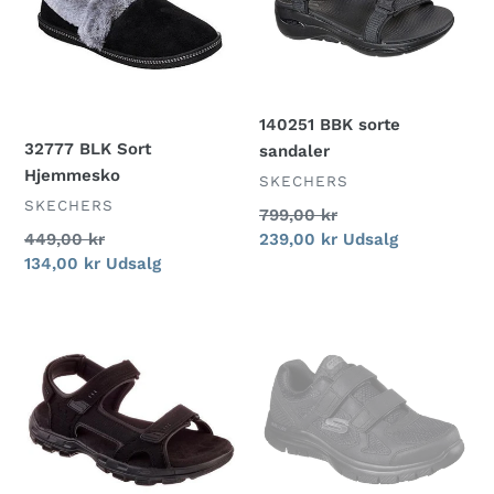
140251 BBK sorte
32777 BLK Sort
sandaler
Hjemmesko
FORHANDLER
SKECHERS
FORHANDLER
SKECHERS
Normalpris
799,00 kr
Normalpris
449,00 kr
Udsalgspris
239,00 kr
Udsalg
Udsalgspris
134,00 kr
Udsalg
64487BLK
58365
Sort
BBK
Sandal
Sorte
Velcrosko