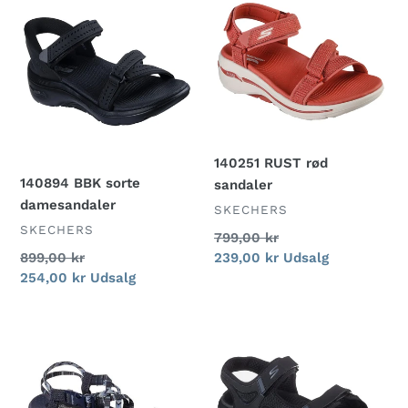
BBK
RUST
sorte
rød
damesandaler
sandaler
140251 RUST rød
140894 BBK sorte
sandaler
damesandaler
FORHANDLER
SKECHERS
FORHANDLER
SKECHERS
Normalpris
799,00 kr
Normalpris
899,00 kr
Udsalgspris
239,00 kr
Udsalg
Udsalgspris
254,00 kr
Udsalg
40980
229309
Nvbl
BBK
Navy
sorte
Damesandal
herresandaler