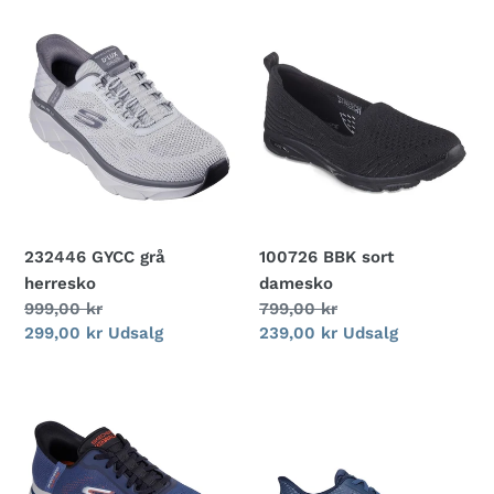
232446
100726
GYCC
BBK
grå
sort
herresko
damesko
232446 GYCC grå
100726 BBK sort
herresko
damesko
Normalpris
999,00 kr
Normalpris
799,00 kr
Udsalgspris
299,00 kr
Udsalg
Udsalgspris
239,00 kr
Udsalg
216604
216375
NVOR
NVY
navy
navy
herresko
herresko