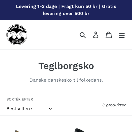
Gå
Levering 1-3 dage | Fragt kun 50 kr | Gratis
til
levering over 500 kr
indhold
Søg
Log ind
Indkøbs
S
Teglborgsko
a
Danske danskesko til folkedans.
m
l
SORTÉR EFTER
3 produkter
i
n
Teglborg
Hedebo