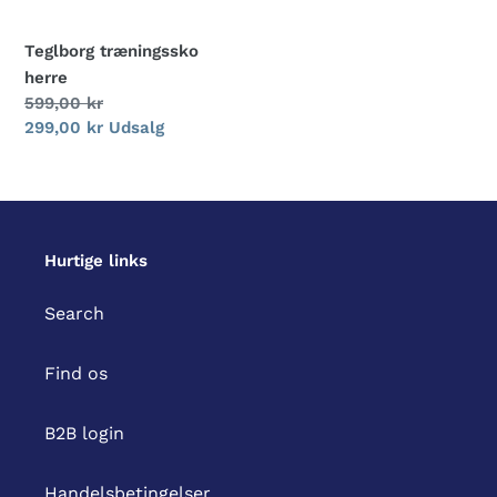
Teglborg træningssko
herre
Normalpris
599,00 kr
Udsalgspris
299,00 kr
Udsalg
Hurtige links
Search
Find os
B2B login
Handelsbetingelser