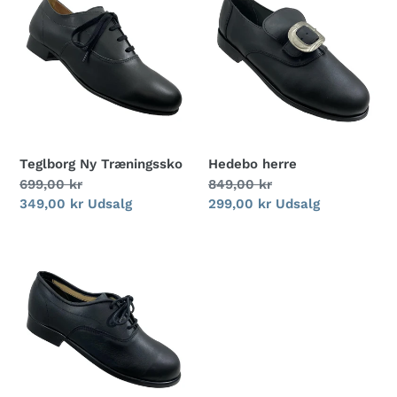
g
Ny
herre
Træningssko
:
Teglborg Ny Træningssko
Hedebo herre
Normalpris
699,00 kr
Normalpris
849,00 kr
Udsalgspris
349,00 kr
Udsalg
Udsalgspris
299,00 kr
Udsalg
Teglborg
træningssko
herre