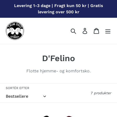
Gå
Levering 1-3 dage | Fragt kun 50 kr | Gratis
til
levering over 500 kr
indhold
Søg
Log ind
Indkøbs
S
D'Felino
a
Flotte hjemme- og komfortsko.
m
l
SORTÉR EFTER
7 produkter
i
n
609
609