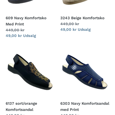
609 Navy Komfortsko
3243 Beige Komfortsko
Normalpris
449,00 kr
Med Print
Udsalgspris
49,00 kr
Udsalg
Normalpris
449,00 kr
Udsalgspris
49,00 kr
Udsalg
6137
6303
sort/orange
Navy
Komfortsandal
Komfortsandal
med
Print
6137 sort/orange
6303 Navy Komfortsandal
Komfortsandal
med Print