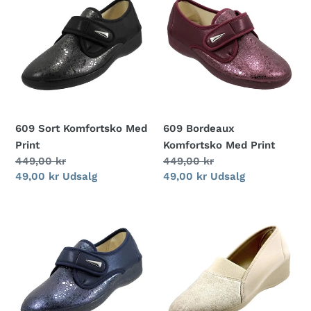
g
Sort
Bordeaux
Komfortsko
Komfortsko
:
Med
Med
Print
Print
609 Sort Komfortsko Med
609 Bordeaux
Print
Komfortsko Med Print
Normalpris
449,00 kr
Normalpris
449,00 kr
Udsalgspris
49,00 kr
Udsalg
Udsalgspris
49,00 kr
Udsalg
609
3243
Navy
Beige
Komfortsko
Komfortsko
Med
Print