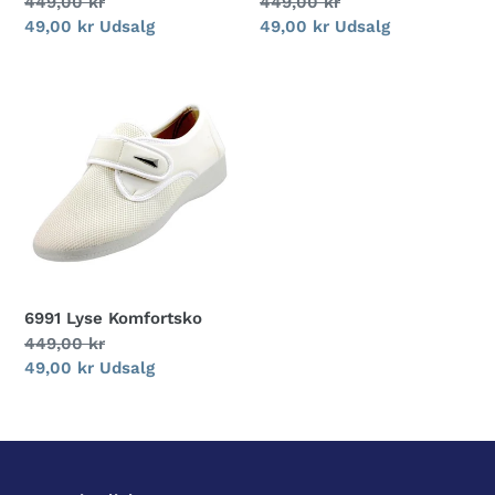
Normalpris
449,00 kr
Normalpris
449,00 kr
Udsalgspris
49,00 kr
Udsalg
Udsalgspris
49,00 kr
Udsalg
6991
Lyse
Komfortsko
6991 Lyse Komfortsko
Normalpris
449,00 kr
Udsalgspris
49,00 kr
Udsalg