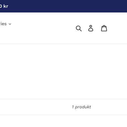
0 kr
ies
Søg
Log ind
Indkøbs
1 produkt