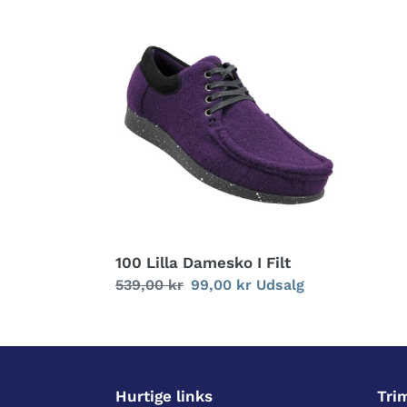
100
Lilla
Damesko
I
Filt
100 Lilla Damesko I Filt
Normalpris
539,00 kr
Udsalgspris
99,00 kr
Udsalg
Hurtige links
Tri