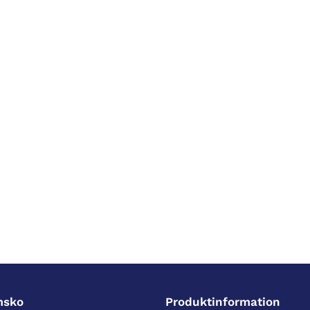
g
:
msko
Produktinformation