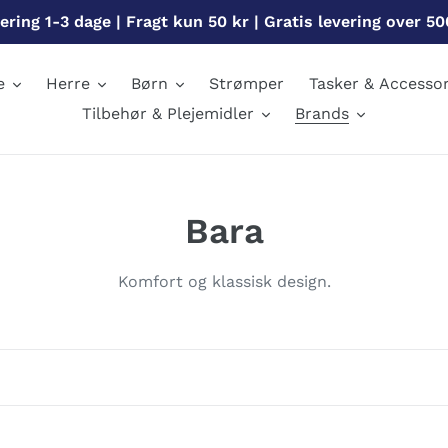
ering 1-3 dage | Fragt kun 50 kr | Gratis levering over 50
e
Herre
Børn
Strømper
Tasker & Accessor
Tilbehør & Plejemidler
Brands
S
Bara
a
Komfort og klassisk design.
m
l
i
n