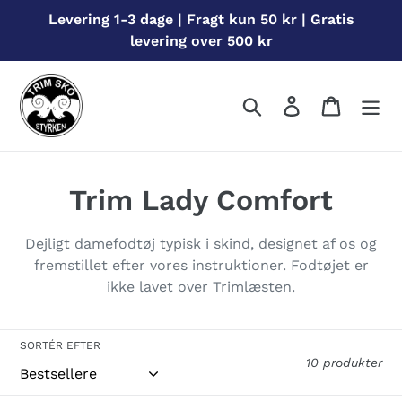
Gå
Levering 1-3 dage | Fragt kun 50 kr | Gratis
til
levering over 500 kr
indhold
Søg
Log ind
Indkøbs
S
Trim Lady Comfort
a
Dejligt damefodtøj typisk i skind, designet af os og
m
fremstillet efter vores instruktioner. Fodtøjet er
ikke lavet over Trimlæsten.
l
i
SORTÉR EFTER
n
10 produkter