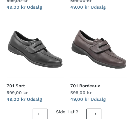
Normalpris
599,00 kr
Normalpris
599,00 kr
Udsalgspris
49,00 kr
Udsalg
Udsalgspris
49,00 kr
Udsalg
701
701
Sort
Bordeaux
701 Sort
701 Bordeaux
Normalpris
599,00 kr
Normalpris
599,00 kr
Udsalgspris
49,00 kr
Udsalg
Udsalgspris
49,00 kr
Udsalg
Side 1 af 2
FORRIGE
NÆSTE
SIDE
SIDE