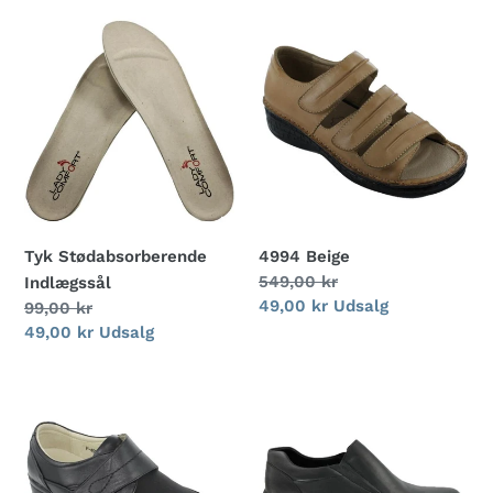
g
Tyk
4994
:
Stødabsorberende
Beige
Indlægssål
Tyk Stødabsorberende
4994 Beige
Normalpris
549,00 kr
Indlægssål
Udsalgspris
49,00 kr
Udsalg
Normalpris
99,00 kr
Udsalgspris
49,00 kr
Udsalg
4995
706S
Sort
Sort