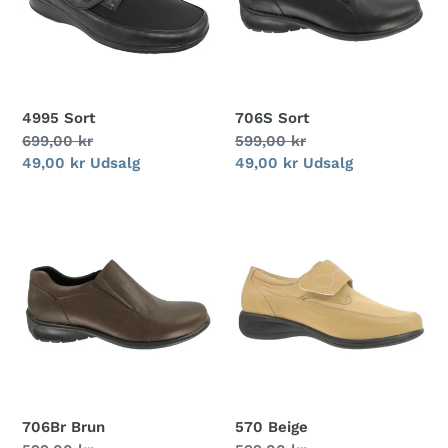
4995 Sort
706S Sort
Normalpris
699,00 kr
Normalpris
599,00 kr
Udsalgspris
49,00 kr
Udsalg
Udsalgspris
49,00 kr
Udsalg
706Br
570
Brun
Beige
706Br Brun
570 Beige