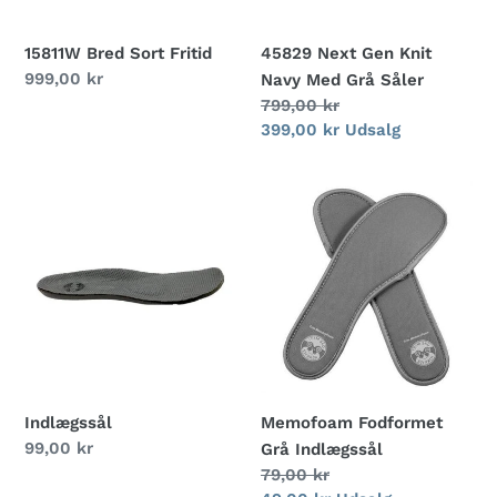
Såler
15811W Bred Sort Fritid
45829 Next Gen Knit
Normalpris
999,00 kr
Navy Med Grå Såler
Normalpris
799,00 kr
Udsalgspris
399,00 kr
Udsalg
Indlægssål
Memofoam
Fodformet
Grå
Indlægssål
Indlægssål
Memofoam Fodformet
Normalpris
99,00 kr
Grå Indlægssål
Normalpris
79,00 kr