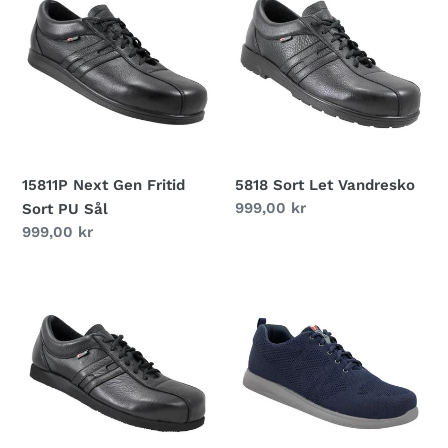
g
Next
Sort
Gen
Let
:
Fritid
Vandresko
Sort
PU
Sål
15811P Next Gen Fritid
5818 Sort Let Vandresko
Normalpris
999,00 kr
Sort PU Sål
Normalpris
999,00 kr
15811W
45829
Bred
Next
Sort
Gen
Fritid
Knit
Navy
Med
Grå