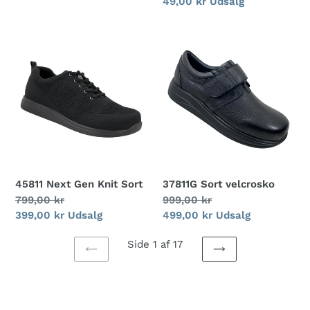
Udsalgspris
49,00 kr
Udsalg
45811
37811G
Next
Sort
Gen
velcrosko
Knit
Sort
45811 Next Gen Knit Sort
37811G Sort velcrosko
Normalpris
799,00 kr
Normalpris
999,00 kr
Udsalgspris
399,00 kr
Udsalg
Udsalgspris
499,00 kr
Udsalg
Side 1 af 17
FORRIGE
NÆSTE
SIDE
SIDE