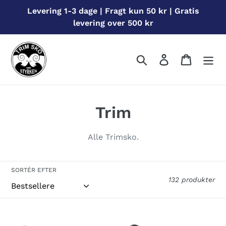
Gå
Levering 1-3 dage | Fragt kun 50 kr | Gratis
til
levering over 500 kr
indhold
Søg
Log ind
Indkøbs
S
Trim
a
Alle Trimsko.
m
l
SORTÉR EFTER
132 produkter
i
n
15811P
5818