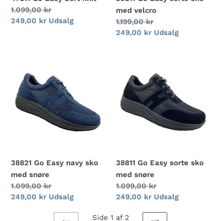
Normalpris
1.099,00 kr
med velcro
Udsalgspris
249,00 kr
Udsalg
Normalpris
1.199,00 kr
Udsalgspris
249,00 kr
Udsalg
38821
38811
Go
Go
Easy
Easy
navy
sorte
sko
sko
med
med
snøre
snøre
38821 Go Easy navy sko
38811 Go Easy sorte sko
med snøre
med snøre
Normalpris
1.099,00 kr
Normalpris
1.099,00 kr
Udsalgspris
249,00 kr
Udsalg
Udsalgspris
249,00 kr
Udsalg
Side 1 af 2