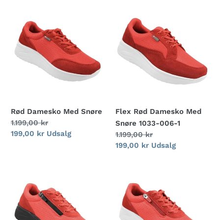
g
Rød
Flex
:
Damesko
Rød
Med
Damesko
Snøre
Med
Snøre
1033-
006-
1
Rød Damesko Med Snøre
Flex Rød Damesko Med
Normalpris
1.199,00 kr
Snøre 1033-006-1
Udsalgspris
199,00 kr
Udsalg
Normalpris
1.199,00 kr
Udsalgspris
199,00 kr
Udsalg
Flex
Flex
Rød
Rød
Damesko
Damesko
Med
Med