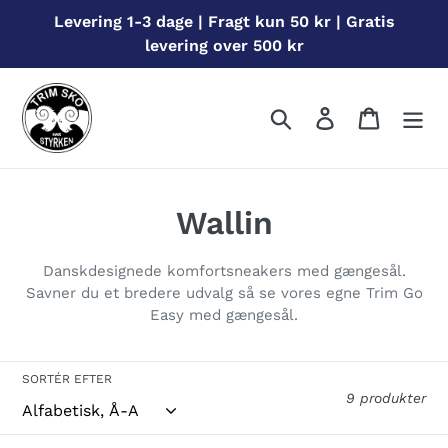
Gå
Levering 1-3 dage | Fragt kun 50 kr | Gratis
til
levering over 500 kr
indhold
Søg
Log ind
Indkøbs
S
Wallin
a
Danskdesignede komfortsneakers med gængesål.
m
Savner du et bredere udvalg så se vores egne Trim Go
Easy med gængesål.
l
i
SORTÉR EFTER
9 produkter
n