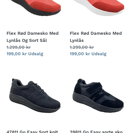
Lynlås
Lynlås
Og
Sort
Sål
Flex Rød Damesko Med
Flex Rød Damesko Med
Lynlås Og Sort Sål
Lynlås
Normalpris
1.299,00 kr
Normalpris
1.299,00 kr
Udsalgspris
199,00 kr
Udsalg
Udsalgspris
199,00 kr
Udsalg
47811
39811
Go
Go
Easy
Easy
Sort
sorte
knit
sko
med
velcro
47811 Go Easy Sort knit
39811 Go Easy sorte sko