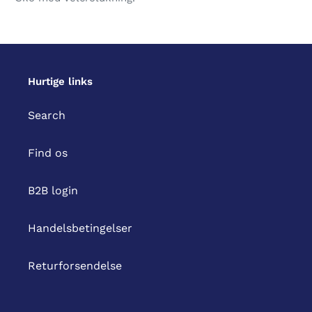
i
din
indkøbskurv
Hurtige links
Search
Find os
B2B login
Handelsbetingelser
Returforsendelse