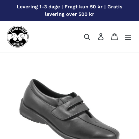
Gå
Levering 1-3 dage | Fragt kun 50 kr | Gratis
til
levering over 500 kr
indhold
Søg
Log ind
Indkøbs