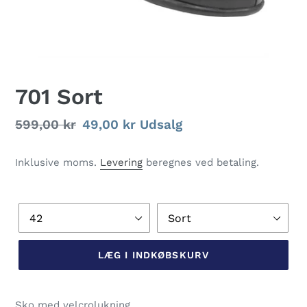
701 Sort
Normalpris
599,00 kr
Udsalgspris
49,00 kr
Udsalg
Inklusive moms.
Levering
beregnes ved betaling.
Størrelse
Farve
LÆG I INDKØBSKURV
Lægger
produkt
Sko med velcrolukning.