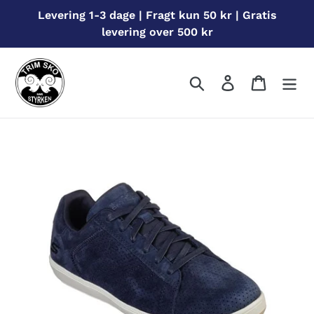
Gå
Levering 1-3 dage | Fragt kun 50 kr | Gratis
til
levering over 500 kr
indhold
Søg
Log ind
Indkøbs