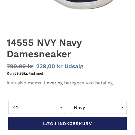
14555 NVY Navy
Damesneaker
Normalpris
799,00 kr
Udsalgspris
239,00 kr
Udsalg
Inklusive moms.
Levering
beregnes ved betaling.
Størrelse
Farve
LÆG I INDKØBSKURV