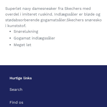
Lægger
produkt
Superlet navy damesneaker fra Skechers med
i
overdel i imiteret ruskind. Indlægssåler er bløde og
din
stødabsorberende gogamatsåler.Skechers snøresko
indkøbskurv
i kunststof.
Snørelukning
Gogamat indlægssåler
Meget let
Hurtige links
Search
Find os