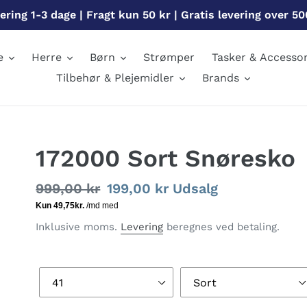
ering 1-3 dage | Fragt kun 50 kr | Gratis levering over 50
e
Herre
Børn
Strømper
Tasker & Accessor
Tilbehør & Plejemidler
Brands
172000 Sort Snøresko
Normalpris
999,00 kr
Udsalgspris
199,00 kr
Udsalg
Inklusive moms.
Levering
beregnes ved betaling.
Størrelse
Farve