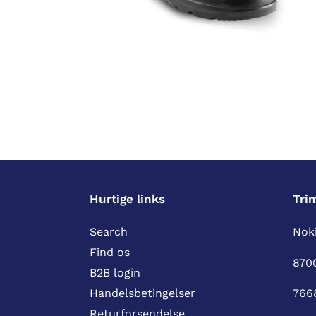
Hurtige links
Tri
Search
Noki
Find os
870
B2B login
766
Handelsbetingelser
Returforsendelse