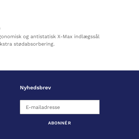
n
rgonomisk og antistatisk X-Max indlægssål
ekstra stødabsorbering.
Nyhedsbrev
ABONNÉR