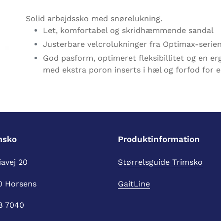
Lægger
produkt
Solid arbejdssko med snørelukning.
i
Let, komfortabel og skridhæmmende sandal
din
Justerbare velcrolukninger fra Optimax-serie
indkøbskurv
God pasform, optimeret fleksibillitet og en e
med ekstra poron inserts i hæl og forfod for 
msko
Produktinformation
avej 20
Størrelsguide Trimsko
0 Horsens
GaitLine
8 7040