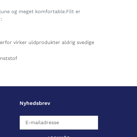
 lune og meget komfortable.Filt er
:
rfor virker uldprodukter aldrig svedige
unststof
Nyhedsbrev