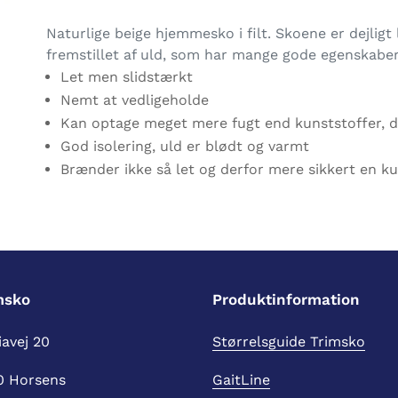
Lægger
produkt
Naturlige beige hjemmesko i filt. Skoene er dejligt
i
fremstillet af uld, som har mange gode egenskaber
din
Let men slidstærkt
indkøbskurv
Nemt at vedligeholde
Kan optage meget mere fugt end kunststoffer, de
God isolering, uld er blødt og varmt
Brænder ikke så let og derfor mere sikkert en k
msko
Produktinformation
avej 20
Størrelsguide Trimsko
0 Horsens
GaitLine