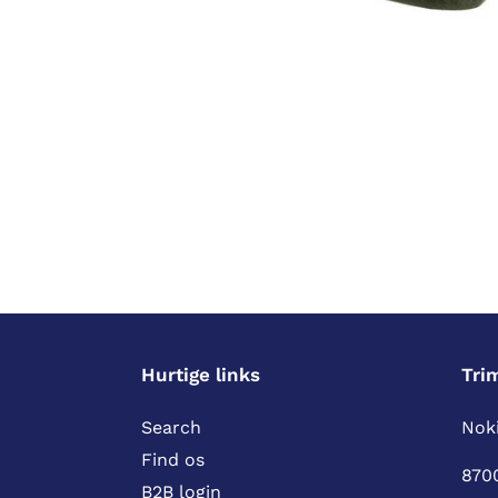
Hurtige links
Tri
Search
Noki
Find os
870
B2B login