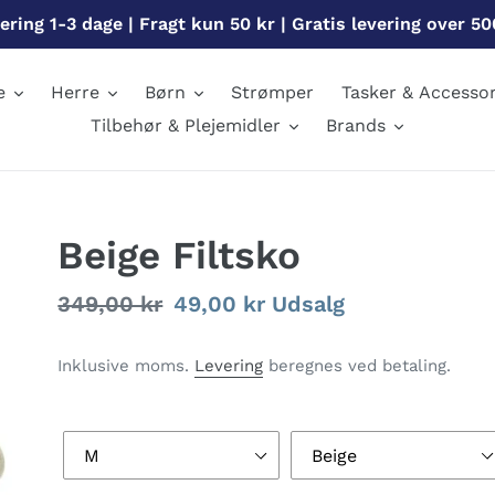
ering 1-3 dage | Fragt kun 50 kr | Gratis levering over 50
e
Herre
Børn
Strømper
Tasker & Accessor
Tilbehør & Plejemidler
Brands
Beige Filtsko
Normalpris
349,00 kr
Udsalgspris
49,00 kr
Udsalg
Inklusive moms.
Levering
beregnes ved betaling.
Størrelse
Farve