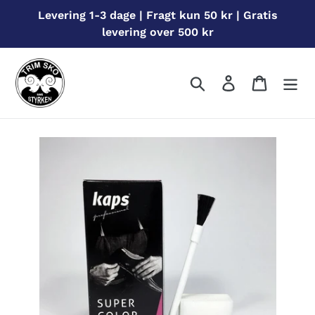
Gå
Levering 1-3 dage | Fragt kun 50 kr | Gratis
til
levering over 500 kr
indhold
Søg
Log ind
Indkøbs