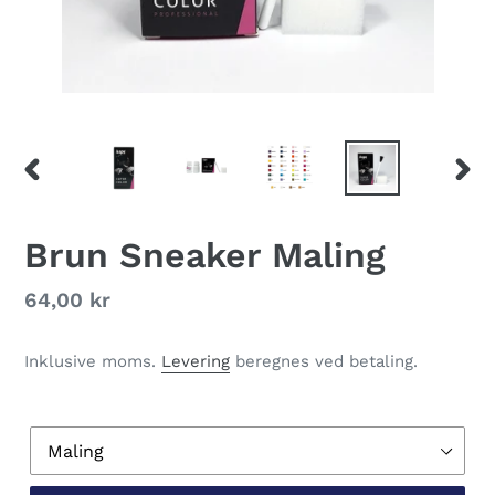
FORRIGE
NÆS
BILLEDE
BILL
Brun Sneaker Maling
Normalpris
64,00 kr
Inklusive moms.
Levering
beregnes ved betaling.
Variant