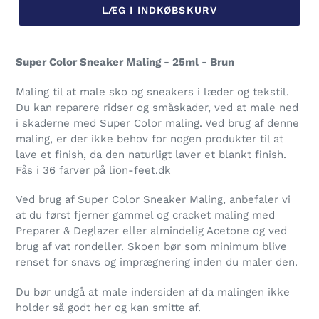
LÆG I INDKØBSKURV
Lægger
produkt
Super Color Sneaker Maling - 25ml - Brun
i
din
Maling til at male sko og sneakers i læder og tekstil.
indkøbskurv
Du kan reparere ridser og småskader, ved at male ned
i skaderne med Super Color maling. Ved brug af denne
maling, er der ikke behov for nogen produkter til at
lave et finish, da den naturligt laver et blankt finish.
Fås i 36 farver på lion-feet.dk
Ved brug af Super Color Sneaker Maling, anbefaler vi
at du først fjerner gammel og cracket maling med
Preparer & Deglazer eller almindelig Acetone og ved
brug af vat rondeller. Skoen bør som minimum blive
renset for snavs og imprægnering inden du maler den.
Du bør undgå at male indersiden af da malingen ikke
holder så godt her og kan smitte af.