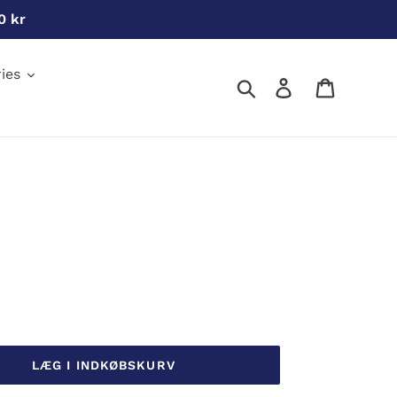
0 kr
ies
Søg
Log ind
Indkøbs
LÆG I INDKØBSKURV