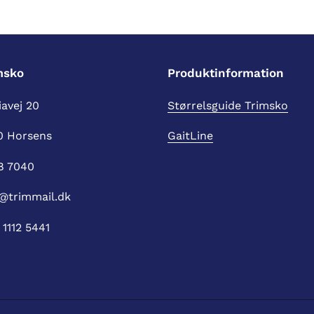
msko
Produktinformation
avej 20
Størrelsguide Trimsko
0 Horsens
GaitLine
8 7040
@trimmail.dk
1112 5441