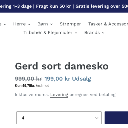
ering 1-3 dage | Fragt kun 50 kr | Gratis levering over 50
e
Herre
Børn
Strømper
Tasker & Accessor
Tilbehør & Plejemidler
Brands
Gerd sort damesko
Normalpris
999,00 kr
Udsalgspris
199,00 kr
Udsalg
Inklusive moms.
Levering
beregnes ved betaling.
Størrelse