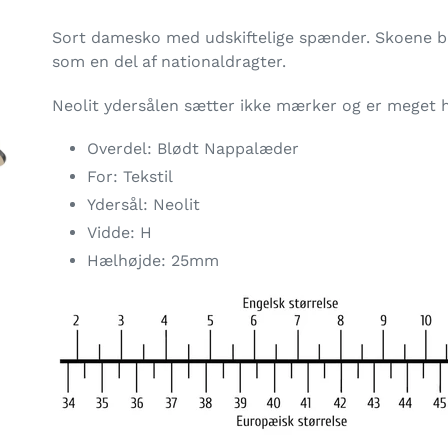
Lægger
produkt
Sort damesko med udskiftelige spænder.
Skoene br
i
som en del af nationaldragter.
din
indkøbskurv
Neolit ydersålen sætter ikke mærker og er meget h
Overdel: Blødt Nappalæder
For: Tekstil
Ydersål: Neolit
Vidde: H
Hælhøjde: 25mm