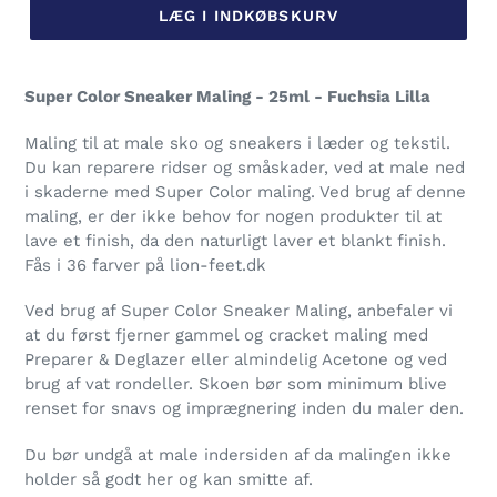
LÆG I INDKØBSKURV
Lægger
produkt
Super Color Sneaker Maling - 25ml - Fuchsia Lilla
i
din
Maling til at male sko og sneakers i læder og tekstil.
indkøbskurv
Du kan reparere ridser og småskader, ved at male ned
i skaderne med Super Color maling. Ved brug af denne
maling, er der ikke behov for nogen produkter til at
lave et finish, da den naturligt laver et blankt finish.
Fås i 36 farver på lion-feet.dk
Ved brug af Super Color Sneaker Maling, anbefaler vi
at du først fjerner gammel og cracket maling med
Preparer & Deglazer eller almindelig Acetone og ved
brug af vat rondeller. Skoen bør som minimum blive
renset for snavs og imprægnering inden du maler den.
Du bør undgå at male indersiden af da malingen ikke
holder så godt her og kan smitte af.