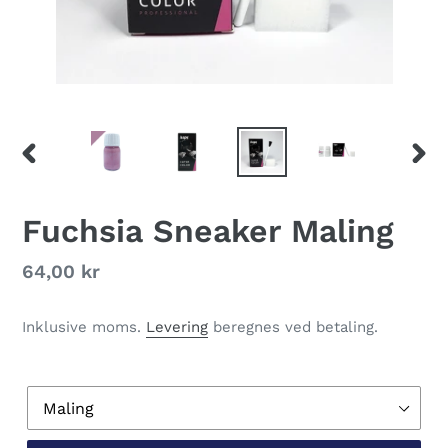
FORRIGE
NÆS
BILLEDE
BILL
Fuchsia Sneaker Maling
Normalpris
64,00 kr
Inklusive moms.
Levering
beregnes ved betaling.
Variant