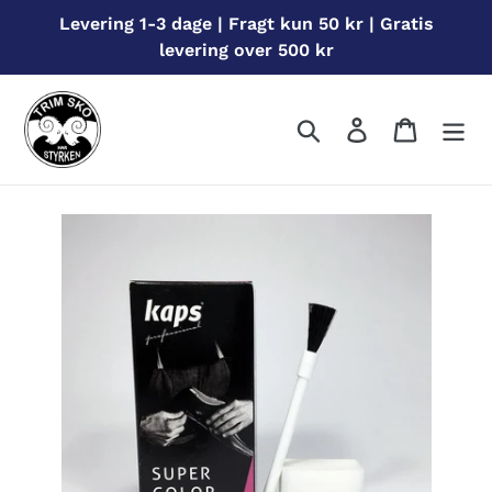
Gå
Levering 1-3 dage | Fragt kun 50 kr | Gratis
til
levering over 500 kr
indhold
Søg
Log ind
Indkøbs