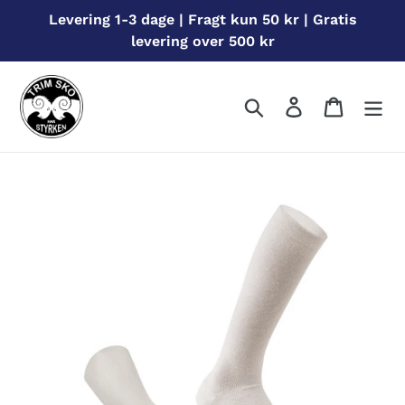
Gå
Levering 1-3 dage | Fragt kun 50 kr | Gratis
til
levering over 500 kr
indhold
Søg
Log ind
Indkøbs