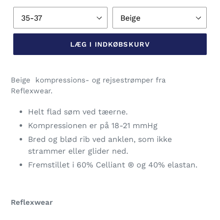
Størrelse
Farve
LÆG I INDKØBSKURV
Lægger
produkt
Beige kompressions- og rejsestrømper fra
i
Reflexwear.
din
indkøbskurv
Helt flad søm ved tæerne.
Kompressionen er på 18-21 mmHg
Bred og blød rib ved anklen, som ikke
strammer eller glider ned.
Fremstillet i 60%
Celliant
® og 40% elastan.
Reflexwear