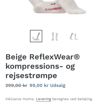
Beige ReflexWear®
kompressions- og
rejsestrømpe
Normalpris
299,00 kr
Udsalgspris
99,00 kr
Udsalg
Inklusive moms.
Levering
beregnes ved betaling.