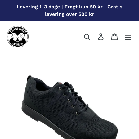
Gå
Levering 1-3 dage | Fragt kun 50 kr | Gratis
til
levering over 500 kr
indhold
Søg
Log ind
Indkøbs