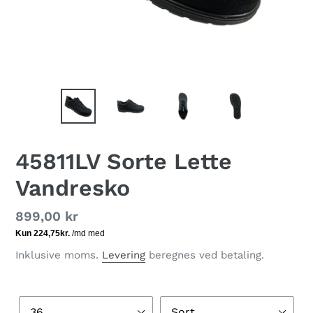
45811LV Sorte Lette
Vandresko
Normalpris
899,00 kr
Inklusive moms.
Levering
beregnes ved betaling.
Størrelse
Farve