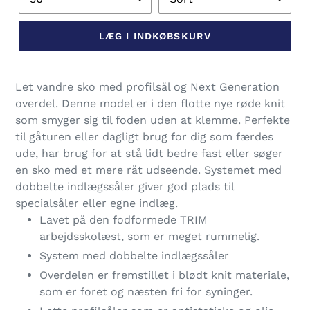
LÆG I INDKØBSKURV
Lægger
produkt
Let vandre sko med profilsål og Next Generation
i
overdel. Denne model er i den flotte nye røde knit
din
som smyger sig til foden uden at klemme. Perfekte
indkøbskurv
til gåturen eller dagligt brug for dig som færdes
ude, har brug for at stå lidt bedre fast eller søger
en sko med et mere råt udseende. Systemet med
dobbelte indlægssåler giver god plads til
specialsåler eller egne indlæg.
Lavet på den fodformede TRIM
arbejdsskolæst, som er meget rummelig.
System med dobbelte indlægssåler
Overdelen er fremstillet i blødt knit materiale,
som er foret og næsten fri for syninger.