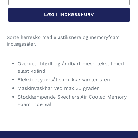
LÆG I INDKØBSKURV
Lægger
produkt
Sorte herresko med elastiksnøre og memoryfoam
i
indlægssåler.
din
indkøbskurv
Overdel i blødt og åndbart mesh tekstil med
elastikbånd
Fleksibel ydersål som ikke samler sten
Maskinvaskbar ved max 30 grader
Støddæmpende Skechers Air Cooled Memory
Foam indersål