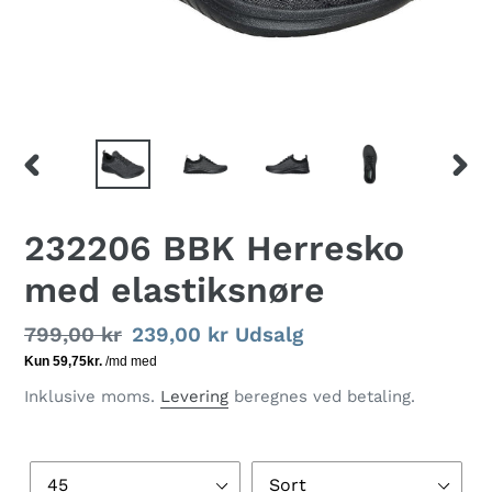
FORRIGE
NÆS
BILLEDE
BILL
232206 BBK Herresko
med elastiksnøre
Normalpris
799,00 kr
Udsalgspris
239,00 kr
Udsalg
Inklusive moms.
Levering
beregnes ved betaling.
Størrelse
Farve