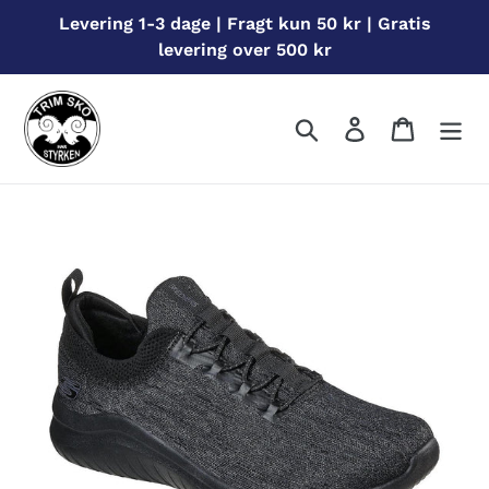
Gå
Levering 1-3 dage | Fragt kun 50 kr | Gratis
til
levering over 500 kr
indhold
Søg
Log ind
Indkøbs