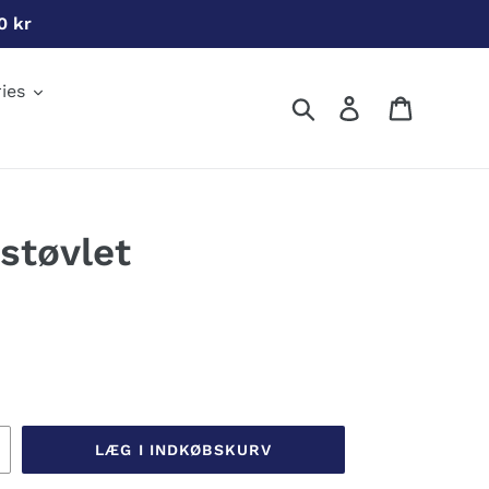
0 kr
ies
Søg
Log ind
Indkøbs
støvlet
LÆG I INDKØBSKURV