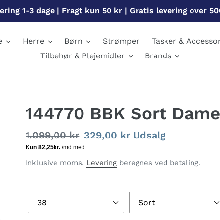
ering 1-3 dage | Fragt kun 50 kr | Gratis levering over 50
e
Herre
Børn
Strømper
Tasker & Accessor
Tilbehør & Plejemidler
Brands
144770 BBK Sort Dame
Normalpris
1.099,00 kr
Udsalgspris
329,00 kr
Udsalg
Inklusive moms.
Levering
beregnes ved betaling.
Størrelse
Farve