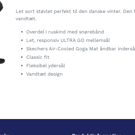
Lægger
produkt
Let sort støvlet perfekt til den danske vinter. Den 
i
vandtæt.
din
indkøbskurv
Overdel i ruskind med snørebånd
Let, responsiv ULTRA GO mellemsål
Skechers Air-Cooled Goga Mat åndbar inderså
Classic fit
Fleksibel ydersål
Vandtæt design