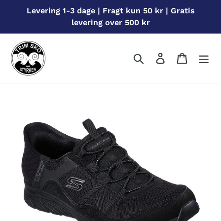
Gå
Levering 1-3 dage | Fragt kun 50 kr | Gratis
til
levering over 500 kr
indhold
Søg
Log ind
Indkøbs