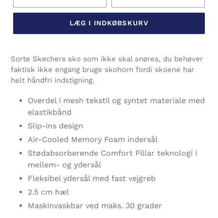
LÆG I INDKØBSKURV
Lægger
produkt
Sorte Skechers sko som ikke skal snøres, du behøver
i
faktisk ikke engang bruge skohorn fordi skoene har
din
helt håndfri indstigning.
indkøbskurv
Overdel i mesh tekstil og syntet materiale med
elastikbånd
Slip-ins design
Air-Cooled Memory Foam indersål
Stødabsorberende Comfort Pillar teknologi i
mellem- og ydersål
Fleksibel ydersål med fast vejgreb
2.5 cm hæl
Maskinvaskbar ved maks. 30 grader