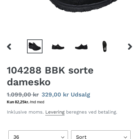
FORRIGE
NÆS
BILLEDE
BILL
104288 BBK sorte
damesko
Normalpris
1.099,00 kr
Udsalgspris
329,00 kr
Udsalg
Inklusive moms.
Levering
beregnes ved betaling.
Størrelse
Farve