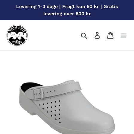
Gå
Levering 1-3 dage | Fragt kun 50 kr | Gratis
til
levering over 500 kr
indhold
Søg
Log ind
Indkøbs