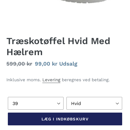
Træskotøffel Hvid Med
Hælrem
Normalpris
599,00 kr
Udsalgspris
99,00 kr
Udsalg
Inklusive moms.
Levering
beregnes ved betaling.
Størrelse
Farve
LÆG I INDKØBSKURV