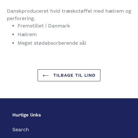
Lægger
produkt
Danskproduceret hvid træskotøffel med hælrem og
i
perforering.
din
Fremstillet i Danmark
indkøbskurv
Hælrem
Meget stødabsorberende sål
TILBAGE TIL LIND
Hurtige links
Search