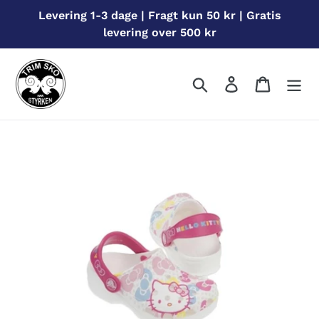
Gå
Levering 1-3 dage | Fragt kun 50 kr | Gratis
til
levering over 500 kr
indhold
Søg
Log ind
Indkøbs