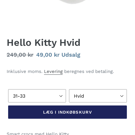
Hello Kitty Hvid
Normalpris
249,00 kr
Udsalgspris
49,00 kr
Udsalg
Inklusive moms.
Levering
beregnes ved betaling.
Børnestørrelse
Farve
LÆG I INDKØBSKURV
Lægger
produkt
Smart crocs med Hello Kitty.