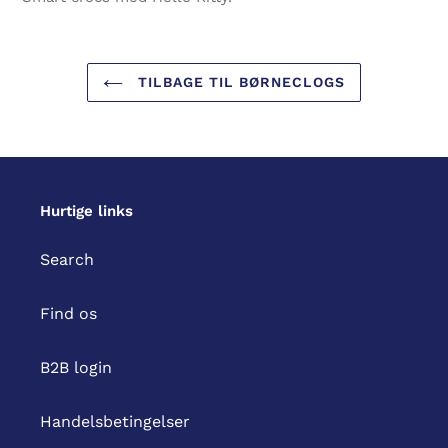
i
din
indkøbskurv
TILBAGE TIL BØRNECLOGS
Hurtige links
Search
Find os
B2B login
Handelsbetingelser