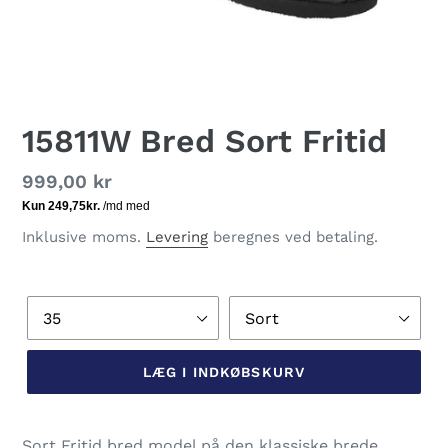
15811W Bred Sort Fritid
Normalpris
999,00 kr
Inklusive moms.
Levering
beregnes ved betaling.
Størrelse
Farve
LÆG I INDKØBSKURV
Lægger
produkt
Sort Fritid bred model på den klassiske brede