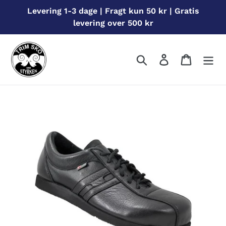
Gå
Levering 1-3 dage | Fragt kun 50 kr | Gratis
til
levering over 500 kr
indhold
Søg
Log ind
Indkøbs