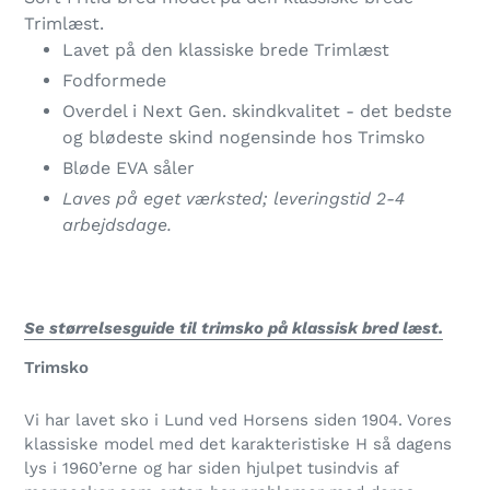
i
Trimlæst.
din
Lavet på den klassiske brede Trimlæst
indkøbskurv
Fodformede
Overdel i Next Gen. skindkvalitet - det bedste
og blødeste skind nogensinde hos Trimsko
Bløde EVA såler
Laves på eget værksted; leveringstid 2-4
arbejdsdage.
Se størrelsesguide til trimsko på klassisk bred læst.
Trimsko
Vi har lavet sko i Lund ved Horsens siden 1904. Vores
klassiske model med det karakteristiske H så dagens
lys i 1960’erne og har siden hjulpet tusindvis af