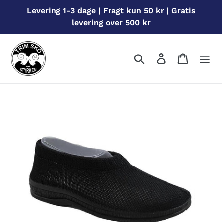
Gå
Levering 1-3 dage | Fragt kun 50 kr | Gratis
til
levering over 500 kr
indhold
Søg
Log ind
Indkøbs