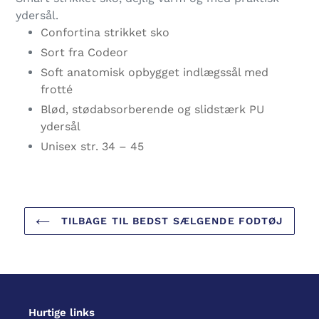
i
ydersål.
din
Confortina strikket sko
indkøbskurv
Sort fra Codeor
Soft anatomisk opbygget indlægssål med
frotté
Blød, stødabsorberende og slidstærk PU
ydersål
Unisex str. 34 – 45
TILBAGE TIL BEDST SÆLGENDE FODTØJ
Hurtige links