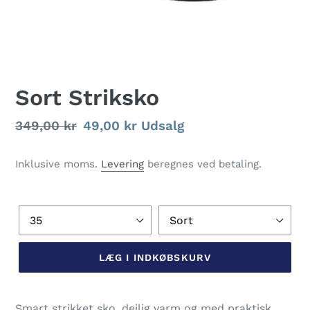
Sort Striksko
Normalpris
349,00 kr
Udsalgspris
49,00 kr
Udsalg
Inklusive moms.
Levering
beregnes ved betaling.
Størrelse
Farve
LÆG I INDKØBSKURV
Lægger
produkt
Smart strikket sko, dejlig varm og med praktisk