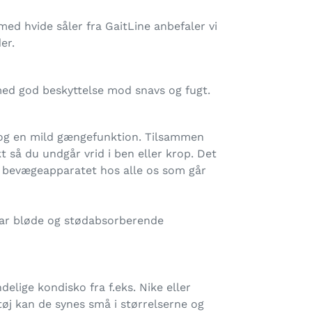
med hvide såler fra GaitLine anbefaler vi
er.
med god beskyttelse mod snavs og fugt.
 og en mild gængefunktion. Tilsammen
t så du undgår vrid i ben eller krop. Det
 i bevægeapparatet hos alle os som går
 har bløde og stødabsorberende
elige kondisko fra f.eks. Nike eller
tøj kan de synes små i størrelserne og