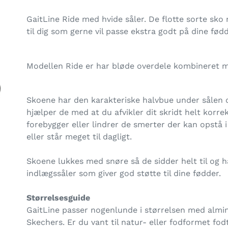
Lægger
produkt
GaitLine Ride med hvide såler. De flotte sorte sko 
i
til dig som gerne vil passe ekstra godt på dine fødd
din
indkøbskurv
Modellen Ride er har bløde overdele kombineret 
Skoene har den karakteriske halvbue under sålen
hjælper de med at du afvikler dit skridt helt korrek
forebygger eller lindrer de smerter der kan opstå
eller står meget til dagligt.
Skoene lukkes med snøre så de sidder helt til og
indlægssåler som giver god støtte til dine fødder.
Størrelsesguide
GaitLine passer nogenlunde i størrelsen med almind
Skechers. Er du vant til natur- eller fodformet fod