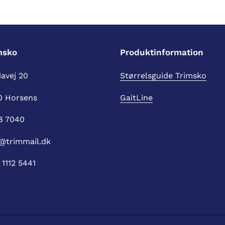
msko
Produktinformation
avej 20
Størrelsguide Trimsko
0 Horsens
GaitLine
8 7040
@trimmail.dk
1112 5441