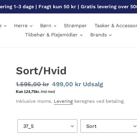
ering 1-3 dage | Fragt kun 50 kr | Gratis levering over 50
e
Herre
Børn
Strømper
Tasker & Accessor
Tilbehør & Plejemidler
Brands
Sort/Hvid
Normalpris
1.595,00 kr
Udsalgspris
499,00 kr
Udsalg
Inklusive moms.
Levering
beregnes ved betaling.
Størrelse
Farve