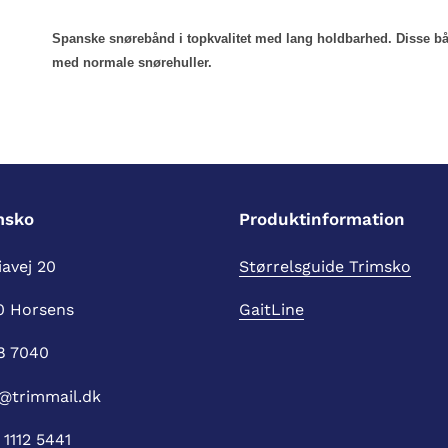
Lægger
produkt
Spanske snørebånd i topkvalitet med lang holdbarhed. Disse bån
i
med normale snørehuller.
din
indkøbskurv
msko
Produktinformation
avej 20
Størrelsguide Trimsko
0 Horsens
GaitLine
8 7040
@trimmail.dk
1112 5441