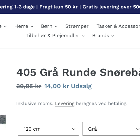
ering 1-3 dage | Fragt kun 50 kr | Gratis levering over 50
e
Herre
Børn
Strømper
Tasker & Accessor
Tilbehør & Plejemidler
Brands
405 Grå Runde Snøreb
Normalpris
29,95 kr
Udsalgspris
14,00 kr
Udsalg
Inklusive moms.
Levering
beregnes ved betaling.
Længde
Farve