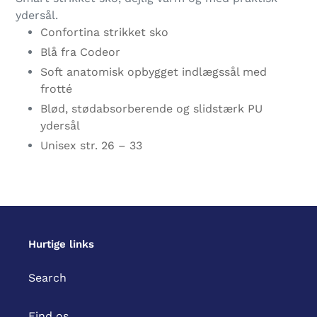
i
ydersål.
din
Confortina strikket sko
indkøbskurv
Blå fra Codeor
Soft anatomisk opbygget indlægssål med
frotté
Blød, stødabsorberende og slidstærk PU
ydersål
Unisex str. 26 – 33
Hurtige links
Search
Find os