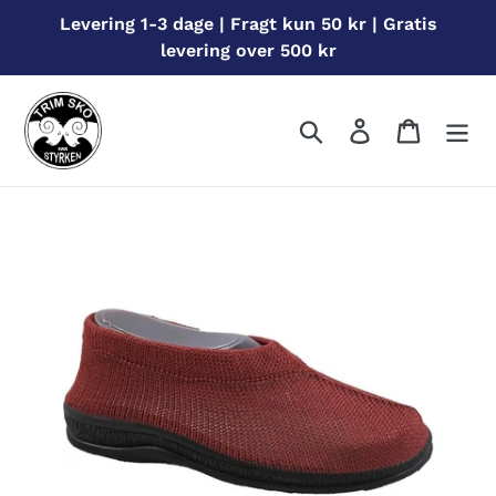
Gå
Levering 1-3 dage | Fragt kun 50 kr | Gratis
til
levering over 500 kr
indhold
Søg
Log ind
Indkøbs