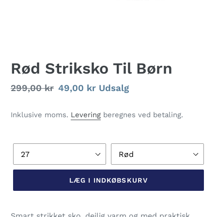
Rød Striksko Til Børn
Normalpris
299,00 kr
Udsalgspris
49,00 kr
Udsalg
Inklusive moms.
Levering
beregnes ved betaling.
Størrelse
Farve
LÆG I INDKØBSKURV
Lægger
produkt
Smart strikket sko, dejlig varm og med praktisk